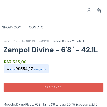
0
SHOWROOM
CONTATO
Início
.
PRONTA-ENTREGA
.
ZAMPOL
.
Zampol Divine - 6'8" - 42.1L
Zampol Divine - 6'8" - 42.1L
R$3.325,00
R$554,17
6
x de
sem juros
Modelo: Divine Plugs: FCS ll Tam.: 6'8 Largura: 20.75 Espessura: 2.75