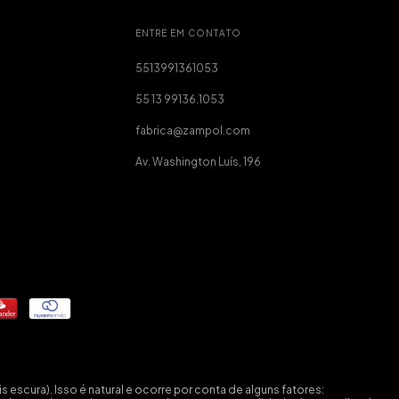
ENTRE EM CONTATO
5513991361053
55 13 99136.1053
fabrica@zampol.com
Av. Washington Luís, 196
escura). Isso é natural e ocorre por conta de alguns fatores: