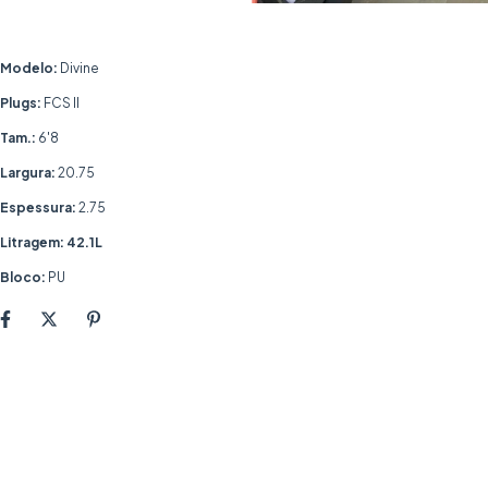
Modelo:
Divine
Plugs:
FCS ll
Tam.:
6'8
Largura:
20.75
Espessura:
2.75
Litragem: 42.1L
Bloco:
PU