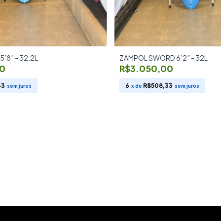
’8” - 32.2L
ZAMPOL SWORD 6’2” - 32L
0
R$3.050,00
33
6
R$508,33
sem juros
x de
sem juros