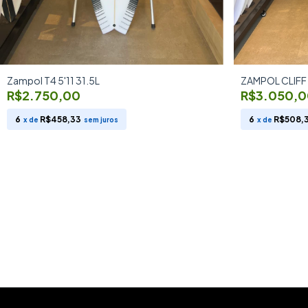
Zampol T4 5'11 31.5L
ZAMPOL CLIFF 5
R$2.750,00
R$3.050,0
6
R$458,33
6
R$508,
x de
sem juros
x de