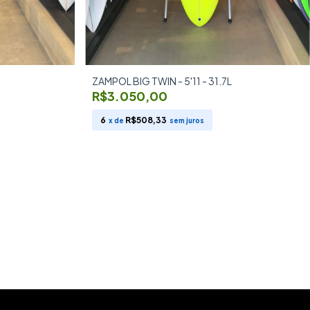
ZAMPOL BIG TWIN - 5'11 - 31.7L
R$3.050,00
6
R$508,33
x de
sem juros