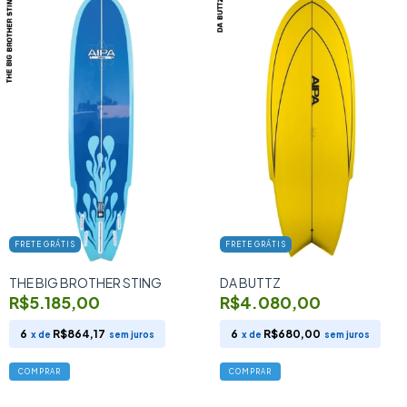
FRETE GRÁTIS
FRETE GRÁTIS
THE BIG BROTHER STING
DA BUTTZ
R$5.185,00
R$4.080,00
6
R$864,17
6
R$680,00
x de
sem juros
x de
sem juros
COMPRAR
COMPRAR