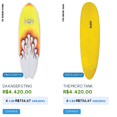
FRETE GRÁTIS
FRETE GRÁTIS
DA KAISER STING
THE MICRO TANK
R$4.420,00
R$4.420,00
6
R$736,67
6
R$736,67
x de
sem juros
x de
sem juros
COMPRAR
COMPRAR