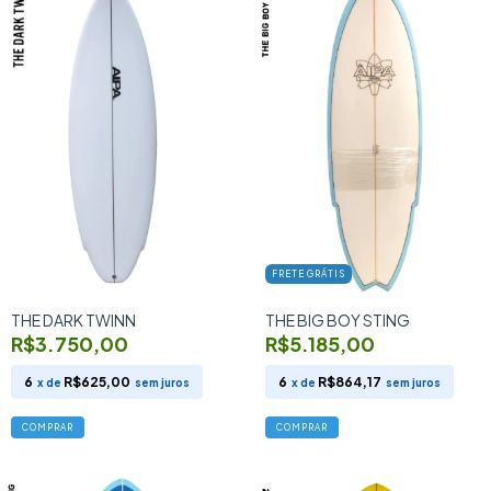
FRETE GRÁTIS
THE DARK TWINN
THE BIG BOY STING
R$3.750,00
R$5.185,00
6
R$625,00
6
R$864,17
x de
sem juros
x de
sem juros
COMPRAR
COMPRAR