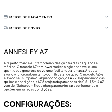
MEIOS DE PAGAMENTO
MEIOS DE ENVIO
ANNESLEY AZ
Alta performance e ultra moderno design para dias pequenos e
médios. O modelo AZ tem lower rocker, single concave, e uma
quantidade generosa de volume facilitando a remada. A rabeta
swallow funciona bem tanto com thruster ou quad. O modelo AZ vai
elevar o seu surf para qualquer condição, de A – Z. Dependendo das
quilhas e condições, a AZ é projetada para ondas de 0,5 – 1,5M. A AZ
vem de fábrica com 5 copinhos para maximizar a performance e
opções em variadas condições.
CONFIGURAÇÕES: