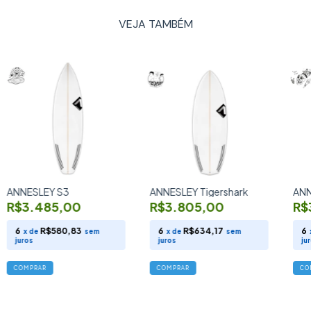
VEJA TAMBÉM
ANNESLEY S3
ANNESLEY Tigershark
ANN
R$3.485,00
R$3.805,00
R$
6
R$580,83
6
R$634,17
6
x de
sem
x de
sem
juros
juros
ju
COMPRAR
COMPRAR
CO