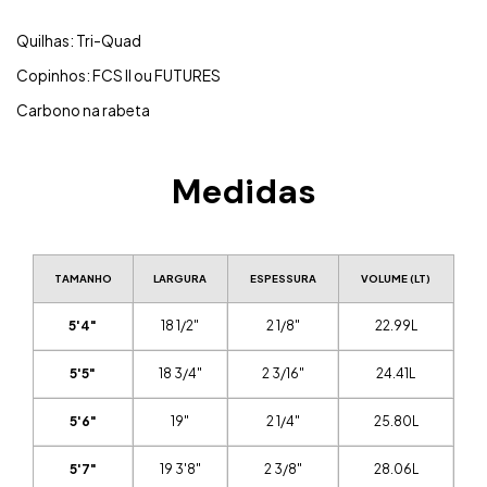
Quilhas: Tri-Quad
Copinhos: FCS II ou FUTURES
Carbono na rabeta
Medidas
TAMANHO
LARGURA
ESPESSURA
VOLUME (LT)
5'4"
18 1/2"
2 1/8"
22.99L
5'5"
18 3/4"
2 3/16"
24.41L
5'6"
19"
2 1/4"
25.80L
5'7"
19 3'8"
2 3/8"
28.06L